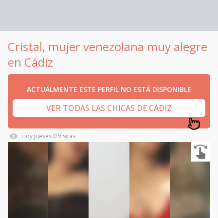
Cristal, mujer venezolana muy alegre
en Cádiz
ACTUALMENTE ESTE PERFIL NO ESTÁ DISPONIBLE
VER TODAS LAS CHICAS DE CÁDIZ
Hoy
Jueves
0
Visitas