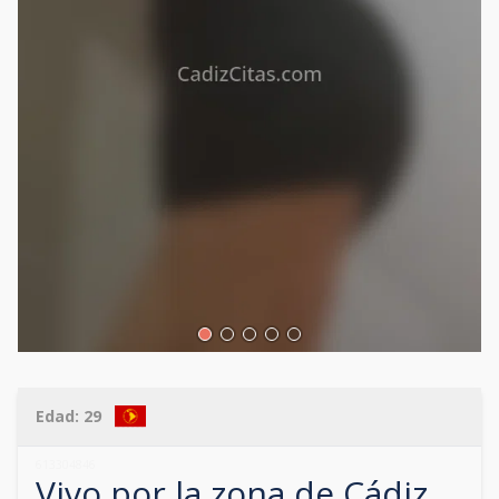
Edad:
29
613304846
Vivo por la zona de
Cádiz