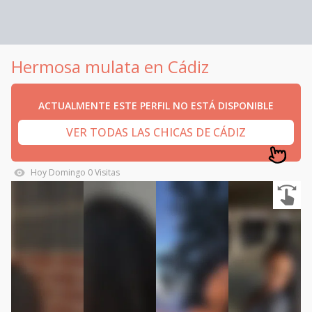
Hermosa mulata en Cádiz
ACTUALMENTE ESTE PERFIL NO ESTÁ DISPONIBLE
VER TODAS LAS CHICAS DE CÁDIZ
Hoy
Domingo
0
Visitas