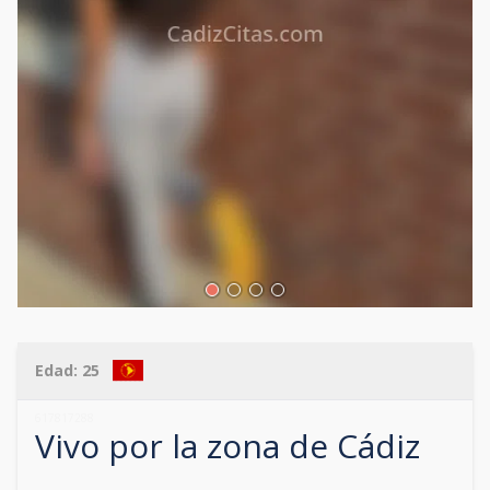
Edad:
25
617817288
Vivo por la zona de
Cádiz