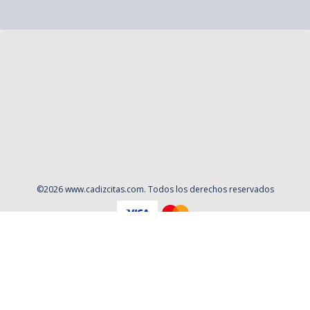
©
2026
www.cadizcitas.com
. Todos los derechos reservados
Aviso Legal
Política de privacidad
Contacto
Cookies
Contratación
Política y Procedimientos de Quejas