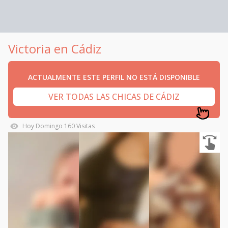
Victoria en Cádiz
ACTUALMENTE ESTE PERFIL NO ESTÁ DISPONIBLE
VER TODAS LAS CHICAS DE CÁDIZ
Hoy
Domingo
160
Visitas