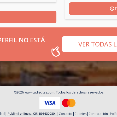
D
ERFIL NO ESTÁ
VER TODAS L
©
2026
www.cadizcitas.com
. Todos los derechos reservados
|
|
|
|
|
idad
Contacto
Cookies
Contratación
Polí