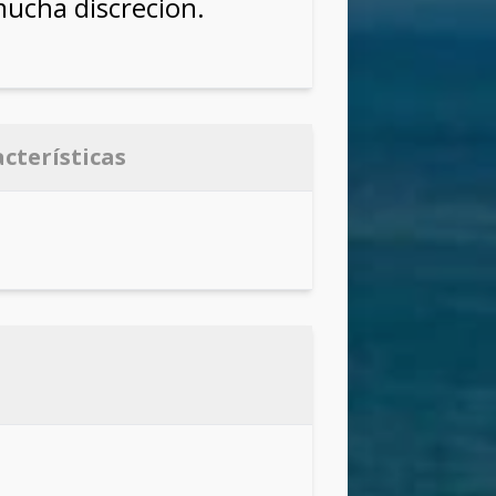
ucha discrecion.
acterísticas