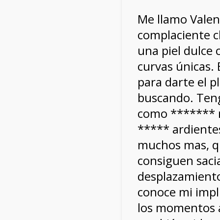
Me llamo Valen
complaciente c
una piel dulce
curvas únicas. 
para darte el p
buscando. Teng
como ******* na
***** ardientes
muchos mas, q
consiguen saci
desplazamiento
conoce mi impl
los momentos a